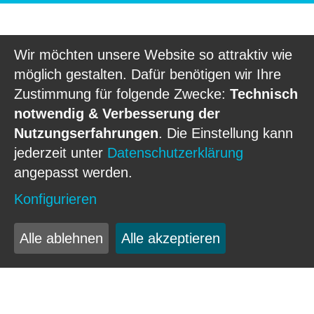
Wir möchten unsere Website so attraktiv wie
Infos für 2026/2027
möglich gestalten. Dafür benötigen wir Ihre
Zustimmung für folgende Zwecke:
Technisch
Zentrale Informationen
notwendig & Verbesserung der
Nutzungserfahrungen
. Die Einstellung kann
jederzeit unter
Datenschutzerklärung
Fachbereiche & Co
angepasst werden.
Konfigurieren
Soziales Engagement zählt bei
uns
Alle ablehnen
Alle akzeptieren
Schulsozialarbeit