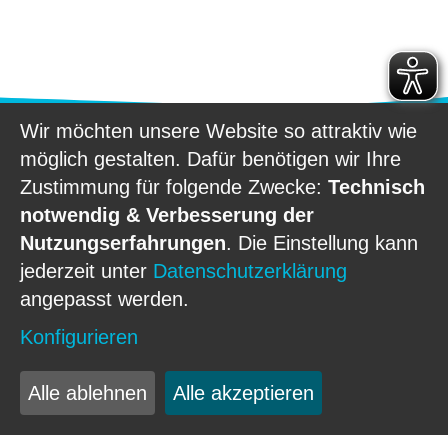
Profilkurse
Wir möchten unsere Website so attraktiv wie
möglich gestalten. Dafür benötigen wir Ihre
Zustimmung für folgende Zwecke:
Technisch
Ab dem Schuljahr 2022/23 ersetzen
notwendig & Verbesserung der
Profilkurse
die bisherigen
Profilklassen
.
Nutzungserfahrungen
. Die Einstellung kann
Nähere Informationen dazu findet man
jederzeit unter
Datenschutzerklärung
unter:
angepasst werden.
"
Infos für künftige 5. Klassen
".
Konfigurieren
Alle ablehnen
Alle akzeptieren