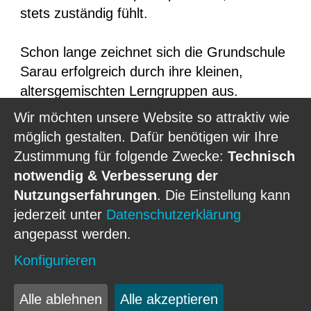
stets zuständig fühlt.
Schon lange zeichnet sich die Grundschule
Sarau erfolgreich durch ihre kleinen,
altersgemischten Lerngruppen aus.
Das jahrgangsübergreifende Lernen
ist
Wir möchten unsere Website so attraktiv wie
hier pädagogisches Prinzip und den Kindern
möglich gestalten. Dafür benötigen wir Ihre
bereits aus dem Kindergarten bekannt. In
Zustimmung für folgende Zwecke:
Technisch
der Wolfsklasse (Jahrgangsstufe 1 und 2)
notwendig & Verbesserung der
und der Fuchsklasse (Jahrgangsstufe 3 und
Nutzungserfahrungen
. Die Einstellung kann
4) bilden sich schnell Strukturen, die sich
jederzeit unter
Datenschutzerklärung
am individuellen Leistungsstand jedes
angepasst werden.
einzelnen Kindes orientieren.
Konfigurieren
Und nicht nur das, sondern auch:
Alle ablehnen
Alle akzeptieren