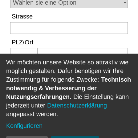
Strasse
PLZ
/
Ort
Wir möchten unsere Website so attraktiv wie
Telefon
möglich gestalten. Dafür benötigen wir Ihre
Zustimmung für folgende Zwecke:
Technisch
notwendig & Verbesserung der
Fax
Nutzungserfahrungen
. Die Einstellung kann
jederzeit unter
Datenschutzerklärung
angepasst werden.
Absender E-Mail
*
Konfigurieren